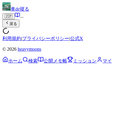
車de寝る
...
🇯🇵
戻る
利用規約
|
プライバシーポリシー
|
公式X
© 2026
heavymoons
ホーム
検索
公開メモ帳
ミッション
マイ