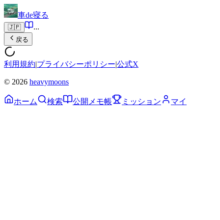
車de寝る
...
🇯🇵
戻る
利用規約
|
プライバシーポリシー
|
公式X
© 2026
heavymoons
ホーム
検索
公開メモ帳
ミッション
マイ