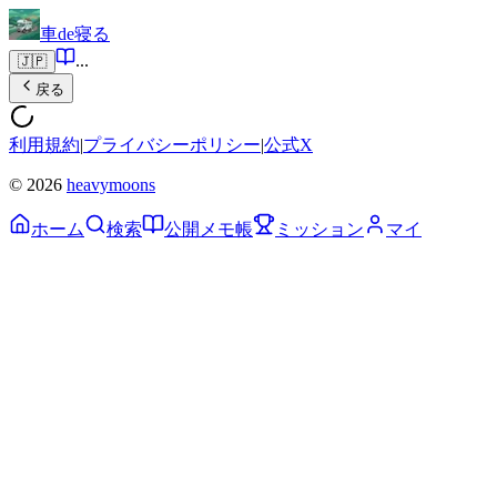
車de寝る
...
🇯🇵
戻る
利用規約
|
プライバシーポリシー
|
公式X
© 2026
heavymoons
ホーム
検索
公開メモ帳
ミッション
マイ