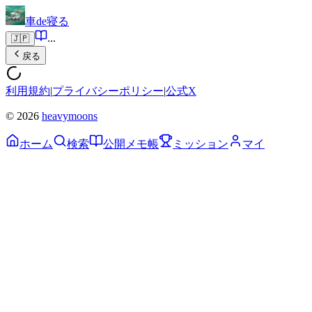
車de寝る
...
🇯🇵
戻る
利用規約
|
プライバシーポリシー
|
公式X
© 2026
heavymoons
ホーム
検索
公開メモ帳
ミッション
マイ