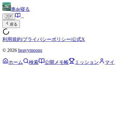
車de寝る
...
🇯🇵
戻る
利用規約
|
プライバシーポリシー
|
公式X
© 2026
heavymoons
ホーム
検索
公開メモ帳
ミッション
マイ