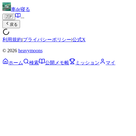
車de寝る
...
🇯🇵
戻る
利用規約
|
プライバシーポリシー
|
公式X
© 2026
heavymoons
ホーム
検索
公開メモ帳
ミッション
マイ