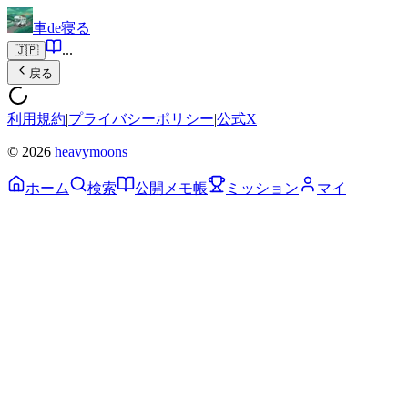
車de寝る
...
🇯🇵
戻る
利用規約
|
プライバシーポリシー
|
公式X
© 2026
heavymoons
ホーム
検索
公開メモ帳
ミッション
マイ