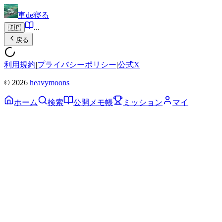
車de寝る
...
🇯🇵
戻る
利用規約
|
プライバシーポリシー
|
公式X
© 2026
heavymoons
ホーム
検索
公開メモ帳
ミッション
マイ