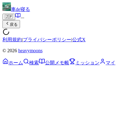
車de寝る
...
🇯🇵
戻る
利用規約
|
プライバシーポリシー
|
公式X
© 2026
heavymoons
ホーム
検索
公開メモ帳
ミッション
マイ