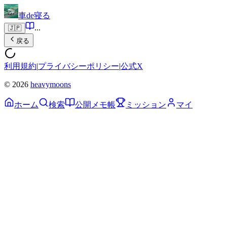
車de寝る
...
🇯🇵
戻る
利用規約
|
プライバシーポリシー
|
公式X
© 2026
heavymoons
ホーム
検索
公開メモ帳
ミッション
マイ