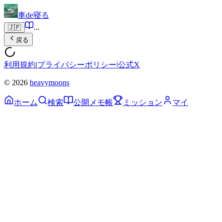
車de寝る
...
🇯🇵
戻る
利用規約
|
プライバシーポリシー
|
公式X
© 2026
heavymoons
ホーム
検索
公開メモ帳
ミッション
マイ