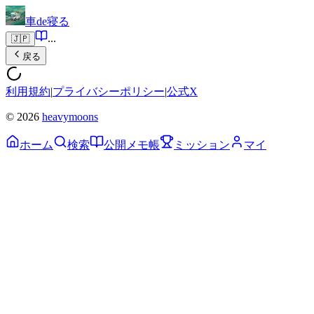
車de寝る
...
🇯🇵
戻る
利用規約
|
プライバシーポリシー
|
公式X
© 2026
heavymoons
ホーム
検索
公開メモ帳
ミッション
マイ