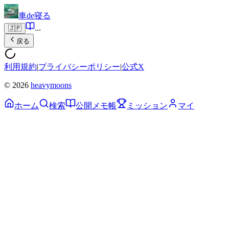
車de寝る
...
🇯🇵
戻る
利用規約
|
プライバシーポリシー
|
公式X
© 2026
heavymoons
ホーム
検索
公開メモ帳
ミッション
マイ