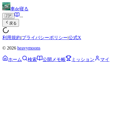
車de寝る
...
🇯🇵
戻る
利用規約
|
プライバシーポリシー
|
公式X
© 2026
heavymoons
ホーム
検索
公開メモ帳
ミッション
マイ