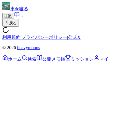
車de寝る
...
🇯🇵
戻る
利用規約
|
プライバシーポリシー
|
公式X
© 2026
heavymoons
ホーム
検索
公開メモ帳
ミッション
マイ