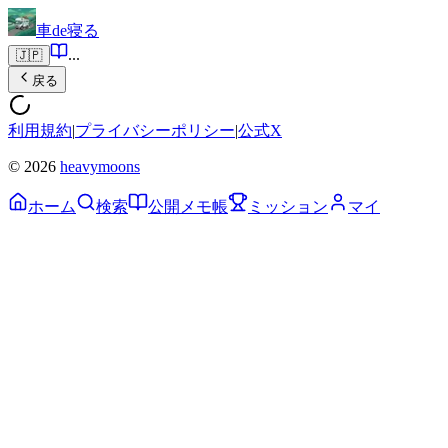
車de寝る
...
🇯🇵
戻る
利用規約
|
プライバシーポリシー
|
公式X
© 2026
heavymoons
ホーム
検索
公開メモ帳
ミッション
マイ