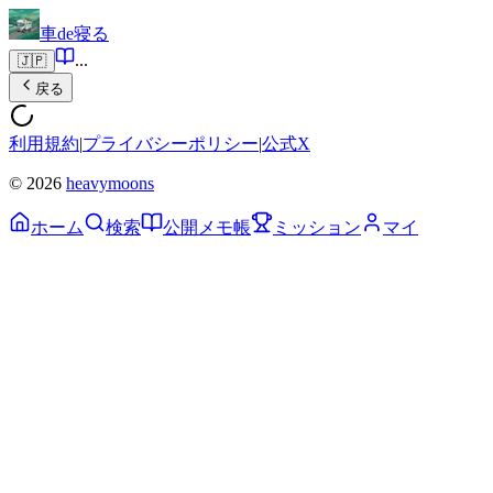
車de寝る
...
🇯🇵
戻る
利用規約
|
プライバシーポリシー
|
公式X
© 2026
heavymoons
ホーム
検索
公開メモ帳
ミッション
マイ