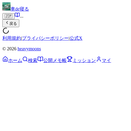
車de寝る
...
🇯🇵
戻る
利用規約
|
プライバシーポリシー
|
公式X
© 2026
heavymoons
ホーム
検索
公開メモ帳
ミッション
マイ