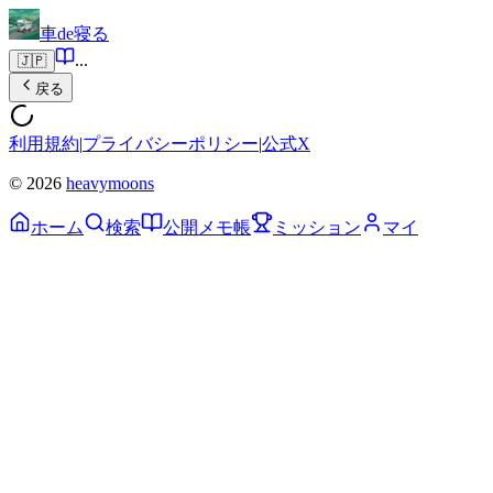
車de寝る
...
🇯🇵
戻る
利用規約
|
プライバシーポリシー
|
公式X
© 2026
heavymoons
ホーム
検索
公開メモ帳
ミッション
マイ