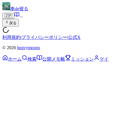
車de寝る
...
🇯🇵
戻る
利用規約
|
プライバシーポリシー
|
公式X
© 2026
heavymoons
ホーム
検索
公開メモ帳
ミッション
マイ