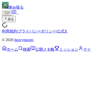
車de寝る
...
🇯🇵
戻る
利用規約
|
プライバシーポリシー
|
公式X
© 2026
heavymoons
ホーム
検索
公開メモ帳
ミッション
マイ