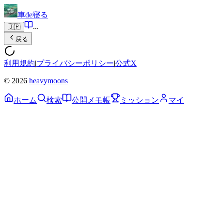
車de寝る
...
🇯🇵
戻る
利用規約
|
プライバシーポリシー
|
公式X
© 2026
heavymoons
ホーム
検索
公開メモ帳
ミッション
マイ