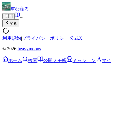
車de寝る
...
🇯🇵
戻る
利用規約
|
プライバシーポリシー
|
公式X
© 2026
heavymoons
ホーム
検索
公開メモ帳
ミッション
マイ