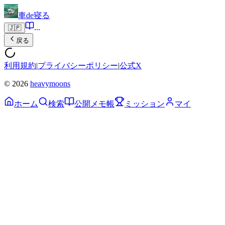
車de寝る
...
🇯🇵
戻る
利用規約
|
プライバシーポリシー
|
公式X
© 2026
heavymoons
ホーム
検索
公開メモ帳
ミッション
マイ