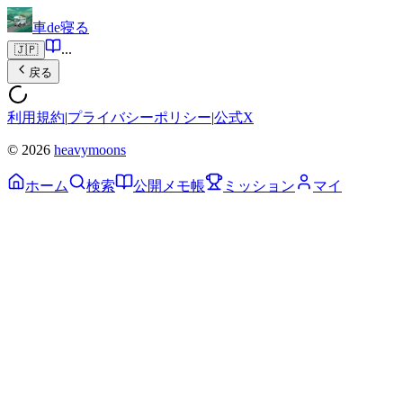
車de寝る
...
🇯🇵
戻る
利用規約
|
プライバシーポリシー
|
公式X
© 2026
heavymoons
ホーム
検索
公開メモ帳
ミッション
マイ