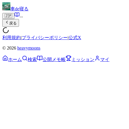
車de寝る
...
🇯🇵
戻る
利用規約
|
プライバシーポリシー
|
公式X
© 2026
heavymoons
ホーム
検索
公開メモ帳
ミッション
マイ