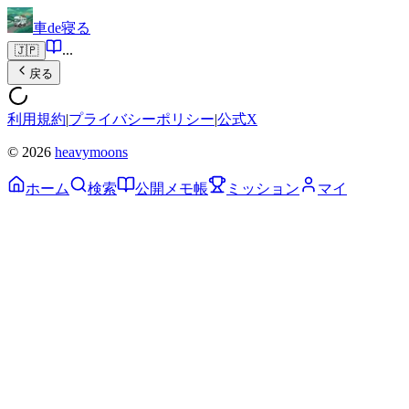
車de寝る
...
🇯🇵
戻る
利用規約
|
プライバシーポリシー
|
公式X
© 2026
heavymoons
ホーム
検索
公開メモ帳
ミッション
マイ