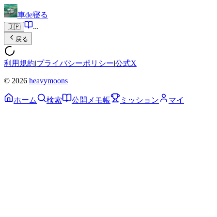
車de寝る
...
🇯🇵
戻る
利用規約
|
プライバシーポリシー
|
公式X
© 2026
heavymoons
ホーム
検索
公開メモ帳
ミッション
マイ