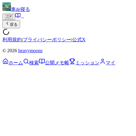
車de寝る
...
🇯🇵
戻る
利用規約
|
プライバシーポリシー
|
公式X
© 2026
heavymoons
ホーム
検索
公開メモ帳
ミッション
マイ