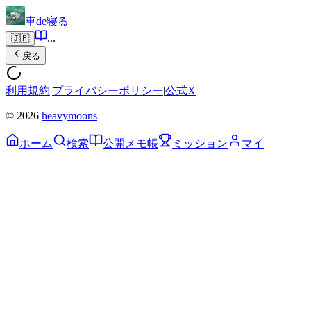
車de寝る
...
🇯🇵
戻る
利用規約
|
プライバシーポリシー
|
公式X
© 2026
heavymoons
ホーム
検索
公開メモ帳
ミッション
マイ