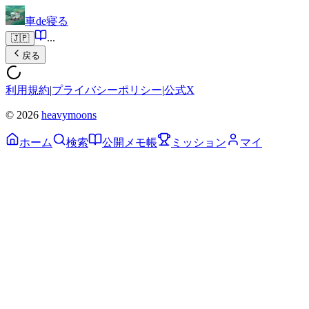
車de寝る
...
🇯🇵
戻る
利用規約
|
プライバシーポリシー
|
公式X
© 2026
heavymoons
ホーム
検索
公開メモ帳
ミッション
マイ