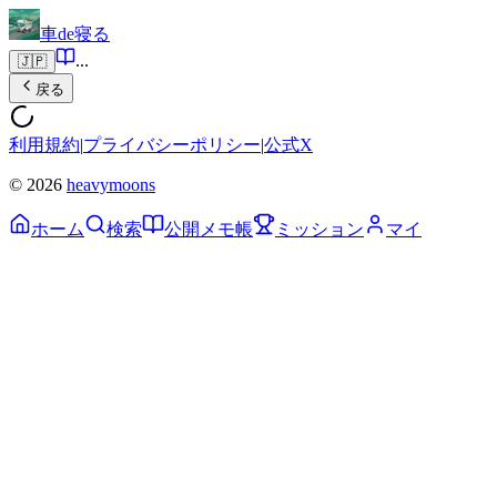
車de寝る
...
🇯🇵
戻る
利用規約
|
プライバシーポリシー
|
公式X
© 2026
heavymoons
ホーム
検索
公開メモ帳
ミッション
マイ