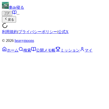
車de寝る
...
🇯🇵
戻る
利用規約
|
プライバシーポリシー
|
公式X
© 2026
heavymoons
ホーム
検索
公開メモ帳
ミッション
マイ