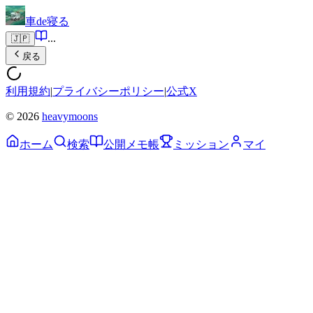
車de寝る
...
🇯🇵
戻る
利用規約
|
プライバシーポリシー
|
公式X
© 2026
heavymoons
ホーム
検索
公開メモ帳
ミッション
マイ