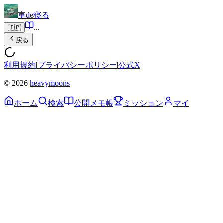
車de寝る
...
🇯🇵
戻る
利用規約
|
プライバシーポリシー
|
公式X
© 2026
heavymoons
ホーム
検索
公開メモ帳
ミッション
マイ