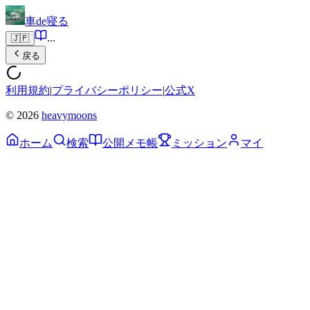
車de寝る
...
🇯🇵
戻る
利用規約
|
プライバシーポリシー
|
公式X
© 2026
heavymoons
ホーム
検索
公開メモ帳
ミッション
マイ