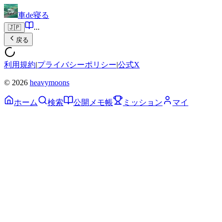
車de寝る
...
🇯🇵
戻る
利用規約
|
プライバシーポリシー
|
公式X
© 2026
heavymoons
ホーム
検索
公開メモ帳
ミッション
マイ