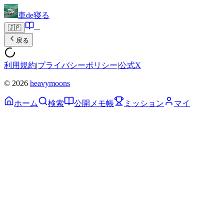
車de寝る
...
🇯🇵
戻る
利用規約
|
プライバシーポリシー
|
公式X
© 2026
heavymoons
ホーム
検索
公開メモ帳
ミッション
マイ