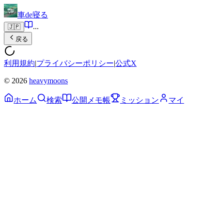
車de寝る
...
🇯🇵
戻る
利用規約
|
プライバシーポリシー
|
公式X
© 2026
heavymoons
ホーム
検索
公開メモ帳
ミッション
マイ