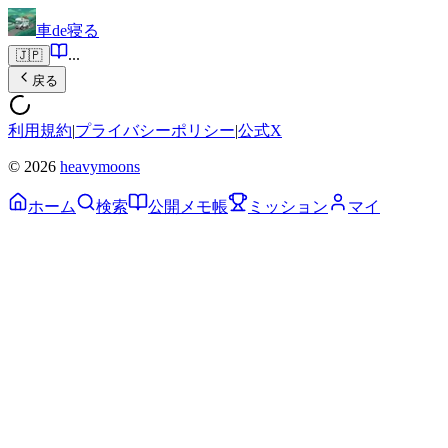
車de寝る
...
🇯🇵
戻る
利用規約
|
プライバシーポリシー
|
公式X
© 2026
heavymoons
ホーム
検索
公開メモ帳
ミッション
マイ