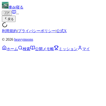
車de寝る
...
🇯🇵
戻る
利用規約
|
プライバシーポリシー
|
公式X
© 2026
heavymoons
ホーム
検索
公開メモ帳
ミッション
マイ