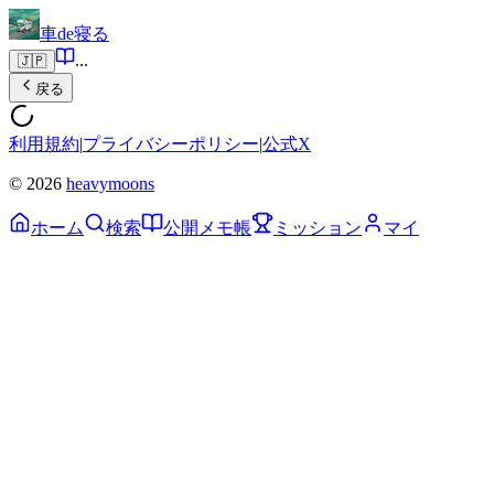
車de寝る
...
🇯🇵
戻る
利用規約
|
プライバシーポリシー
|
公式X
© 2026
heavymoons
ホーム
検索
公開メモ帳
ミッション
マイ