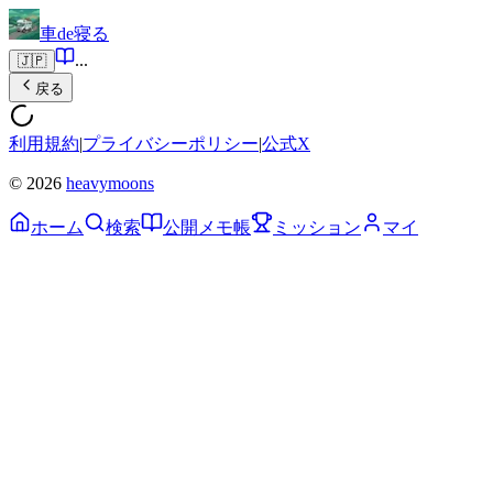
車de寝る
...
🇯🇵
戻る
利用規約
|
プライバシーポリシー
|
公式X
© 2026
heavymoons
ホーム
検索
公開メモ帳
ミッション
マイ