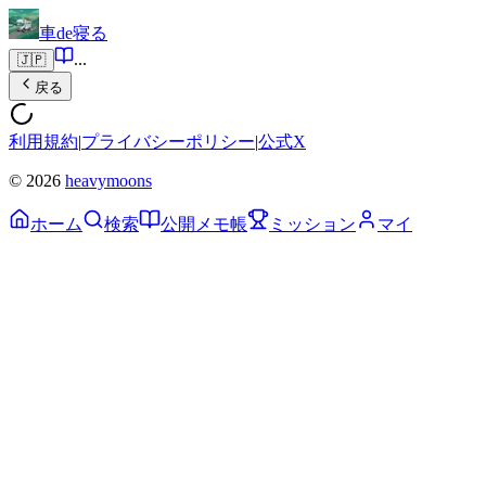
車de寝る
...
🇯🇵
戻る
利用規約
|
プライバシーポリシー
|
公式X
© 2026
heavymoons
ホーム
検索
公開メモ帳
ミッション
マイ