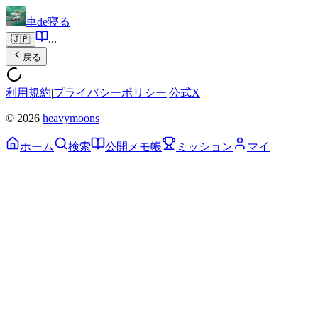
車de寝る
...
🇯🇵
戻る
利用規約
|
プライバシーポリシー
|
公式X
© 2026
heavymoons
ホーム
検索
公開メモ帳
ミッション
マイ