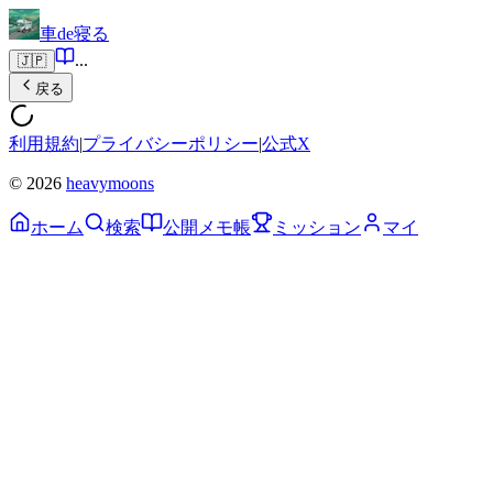
車de寝る
...
🇯🇵
戻る
利用規約
|
プライバシーポリシー
|
公式X
© 2026
heavymoons
ホーム
検索
公開メモ帳
ミッション
マイ