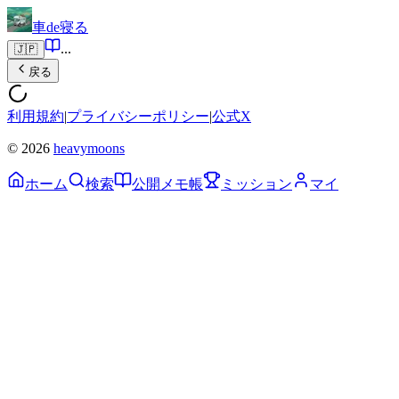
車de寝る
...
🇯🇵
戻る
利用規約
|
プライバシーポリシー
|
公式X
© 2026
heavymoons
ホーム
検索
公開メモ帳
ミッション
マイ