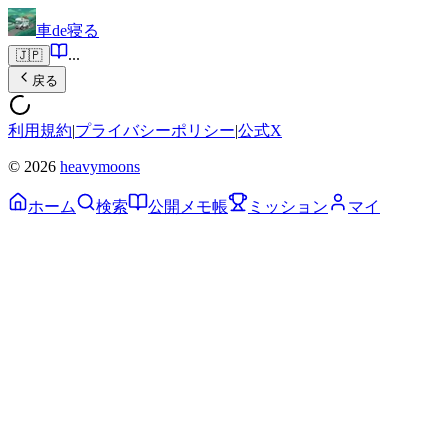
車de寝る
...
🇯🇵
戻る
利用規約
|
プライバシーポリシー
|
公式X
© 2026
heavymoons
ホーム
検索
公開メモ帳
ミッション
マイ