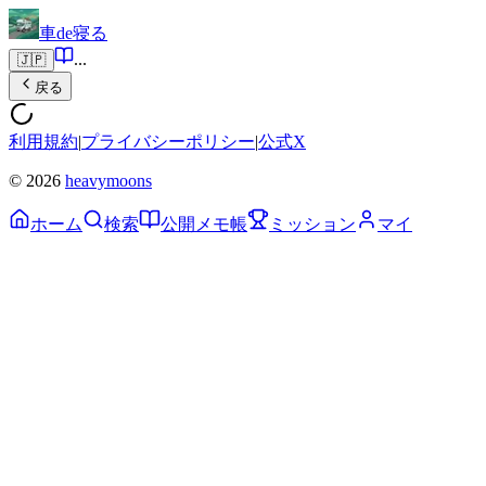
車de寝る
...
🇯🇵
戻る
利用規約
|
プライバシーポリシー
|
公式X
© 2026
heavymoons
ホーム
検索
公開メモ帳
ミッション
マイ