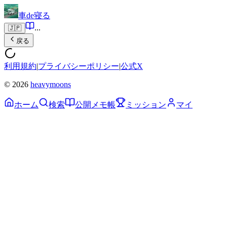
車de寝る
...
🇯🇵
戻る
利用規約
|
プライバシーポリシー
|
公式X
© 2026
heavymoons
ホーム
検索
公開メモ帳
ミッション
マイ